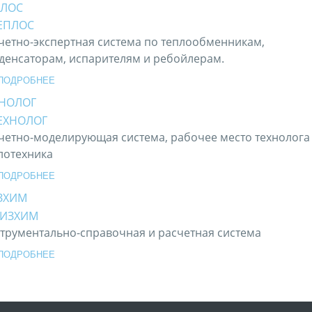
ПЛОС
четно-экспертная система по теплообменникам,
денсаторам, испарителям и ребойлерам.
ПОДРОБНЕЕ
ХНОЛОГ
четно-моделирующая система, рабочее место технолога
лотехника
ПОДРОБНЕЕ
ЗХИМ
трументально-справочная и расчетная система
ПОДРОБНЕЕ