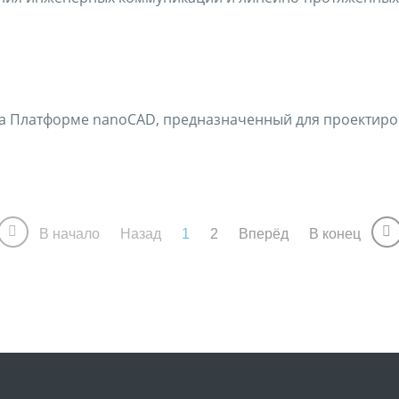
а Платформе nanoCAD, предназначенный для проектир
В начало
Назад
1
2
Вперёд
В конец