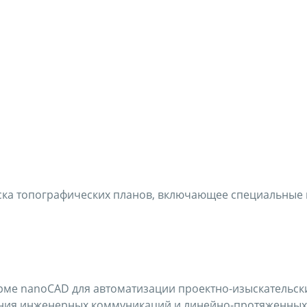
ка топографических планов, включающее специальные 
е nanoCAD для автоматизации проектно-изыскательски
ания инженерных коммуникаций и линейно-протяженных