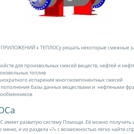
 ПРИЛОЖЕНИЙ к ТЕПЛОСу решать некоторые смежные зад
войств для произвольных смесей веществ, нефтей и неф
роизвольных топлив
днократного испарения многокомпонентных смесей
го пополнения базы данных веществами и нефтяными фр
лообменников
ОСа
С имеет развитую систему Помощи. Её можно получить и 
 меню, и из раздела «?» с возможностью легко найти спр