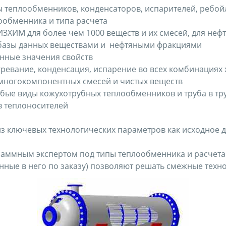
 теплообменников, конденсаторов, испарителей, ребойл
обменника и типа расчета
ЗХИМ для более чем 1000 веществ и их смесей, для нефт
 базы данных веществами и нефтяными фракциями
енные значения свойств
ревание, конденсация, испарение во всех комбинациях 
многокомпонентных смесей и чистых веществ
ые виды кожухотрубных теплообменников и труба в тр
в теплоносителей
 ключевых технологических параметров как исходное д
раммным экспертом под типы теплообменника и расчета
е в него по заказу) позволяют решать смежные техно