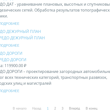
ДО ДАТ - уравнивание плановых, высотных и спутниковы
дезических сетей. Обработка результатов топографичес
мки.
ПОДРОБНЕЕ
ЕДО ДЕЖУРНЫЙ ПЛАН
ПОДРОБНЕЕ
ЕДО ДОРОГИ
а:
119900.00 ₽
ДО ДОРОГИ – проектирование загородных автомобильн
ог всех технических категорий, транспортных развязок,
одских улиц и магистралей
ПОДРОБНЕЕ
В начало
Назад
1
2
3
Вперёд
В конец