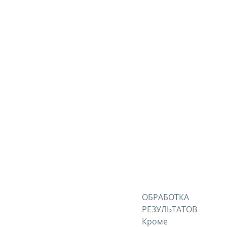
Рис. 1. Типы 
металлич
ОБРАБОТКА
РЕЗУЛЬТАТОВ
Кроме