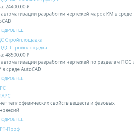
а:
24400.00 ₽
 автоматизации разработки чертежей марок КМ в среде
oCAD
ПОДРОБНЕЕ
С Стройплощадка
а:
48500.00 ₽
 автоматизации разработки чертежей по разделам ПОС 
 в среде AutoCAD
ПОДРОБНЕЕ
РС
чет теплофизических свойств веществ и фазовых
новесий
ПОДРОБНЕЕ
РТ-Проф