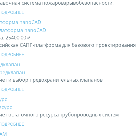
авочная система пожаровзрывобезопасности.
ПОДРОБНЕЕ
тформа nanoCAD
а:
25400.00 ₽
сийская САПР-платформа для базового проектирования
ПОДРОБНЕЕ
дклапан
чет и выбор предохранительных клапанов
ПОДРОБНЕЕ
урс
чет остаточного ресурса трубопроводных систем
ПОДРОБНЕЕ
ЗАМ