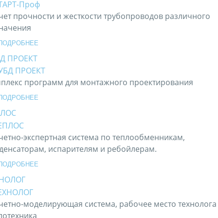
чет прочности и жесткости трубопроводов различного
начения
ПОДРОБНЕЕ
Д ПРОЕКТ
плекс программ для монтажного проектирования
ПОДРОБНЕЕ
ПЛОС
четно-экспертная система по теплообменникам,
денсаторам, испарителям и ребойлерам.
ПОДРОБНЕЕ
ХНОЛОГ
четно-моделирующая система, рабочее место технолога
лотехника