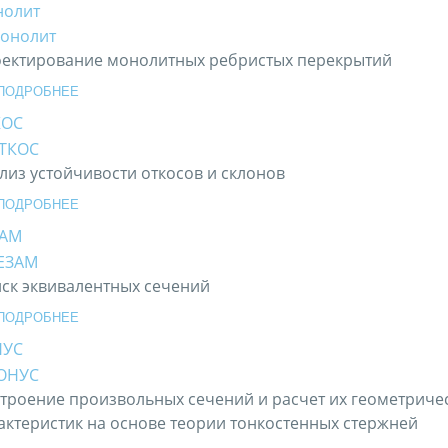
олит
ектирование монолитных ребристых перекрытий
ПОДРОБНЕЕ
КОС
лиз устойчивости откосов и склонов
ПОДРОБНЕЕ
ЗАМ
ск эквивалентных сечений
ПОДРОБНЕЕ
НУС
троение произвольных сечений и расчет их геометриче
актеристик на основе теории тонкостенных стержней