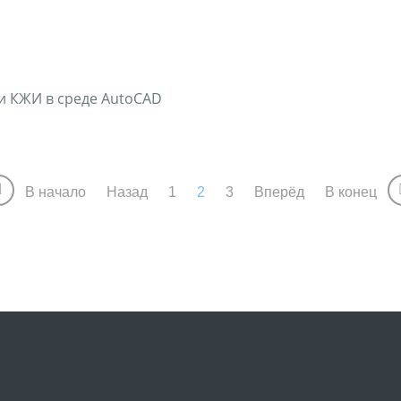
и КЖИ в среде AutoCAD
В начало
Назад
1
2
3
Вперёд
В конец