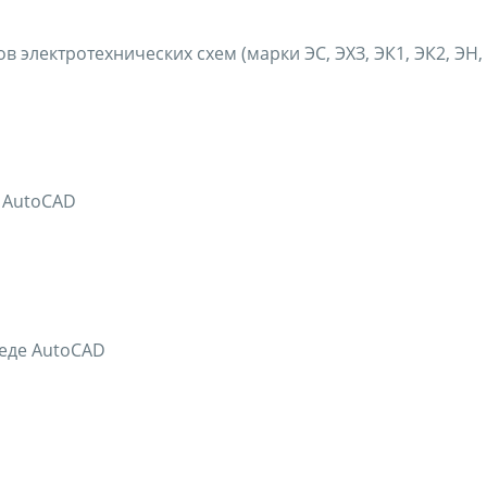
электротехнических схем (марки ЭС, ЭХЗ, ЭК1, ЭК2, ЭН, Э
е AutoCAD
реде AutoCAD