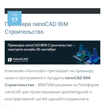
сен
17
Премьера nanoCAD BIM
Строительство
Компания «Нанософт» приглашает на премьеру
нового программного продукта
nanoCAD
BIM
Строительство
– BIM/ТИМ-решения на Платформе
nanoCAD для проектирования архитектурной и
конструктивной частей зданий/сооружений в