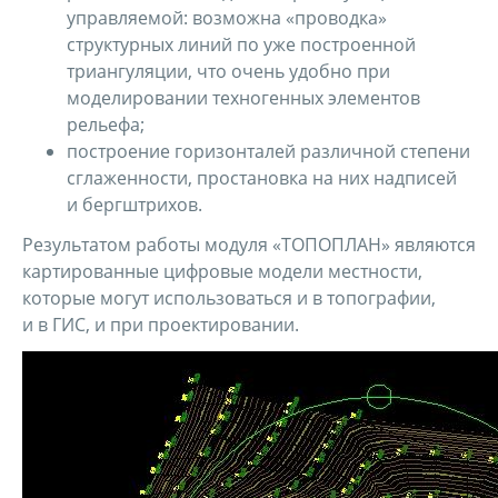
управляемой: возможна «проводка»
структурных линий по уже построенной
триангуляции, что очень удобно при
моделировании техногенных элементов
рельефа;
построение горизонталей различной степени
сглаженности, простановка на них надписей
и бергштрихов.
Результатом работы модуля «ТОПОПЛАН» являются
картированные цифровые модели местности,
которые могут использоваться и в топографии,
и в ГИС, и при проектировании.