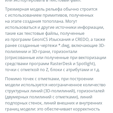
или экспортировать в текстовый файл.
Трехмерная модель рельефа обычно строится
с использованием примитивов, полученных
на этапе создания топоплана. Могут
использоваться и другие источники информации,
такие как текстовые файлы, полученные
из программ GeoniCS Изыскания и CREDO, а также
ранее созданные чертежи *.dwg, включающие 3D-
полилинии и 3D-грани, горизонтали
(отрисованные или полученные при векторизации
средствами программ RasterDesk и Spotlight),
точки с отметкой по Z, блоки с атрибутами и т.д.
Помимо точек с отметками, при построении
модели используется неограниченное количество
структурных линий (3D-полилиний), горизонталей
(двумерных полилиний с отметками), линий
подпорных стенок, линий внешних и внутренних
границ модели: это обеспечивает корректность