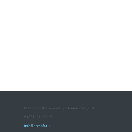
606026, г. Дзержинск, ул. Буденного д. 7г
8 (831) 213 63 88
info@arcsoft.ru