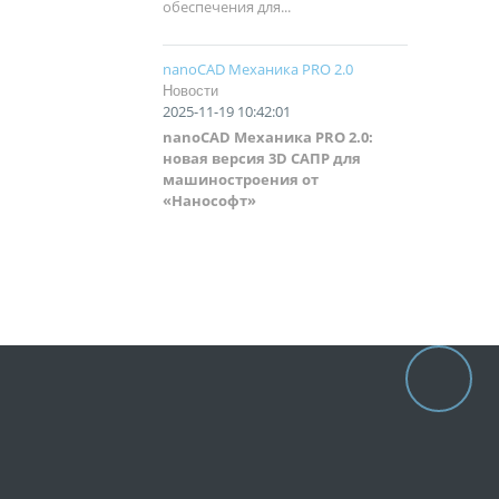
обеспечения для...
nanoCAD Механика PRO 2.0
Новости
2025-11-19 10:42:01
nanoCAD Механика PRO 2.0:
новая версия 3
D
САПР для
машиностроения от
«Нанософт»